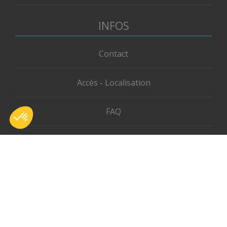
INFOS
Contact
Accès - Localisation
FAQ
Plan du camping
Recrutements