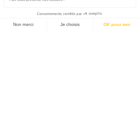
LE SNACKING MIDI
Situé
à proximité immédiate de la piscine
, le
Snacking vous propose un
vaste choix
de salades,
paninis, sandwiches et autres plats sur le pouce.
Serviette autour des hanches, vous pourrez
profiter de votre déjeuner sur une
terrasse