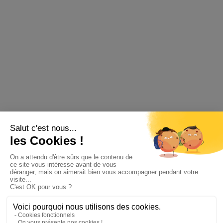
sa grande pergola avec vue sur les bassins des
Trois Vallées.
DÉCOUVREZ LA CARTE DU CLUB !
Ouvert tous les soirs du 1er Juillet au 31 août
de 19h à minuit