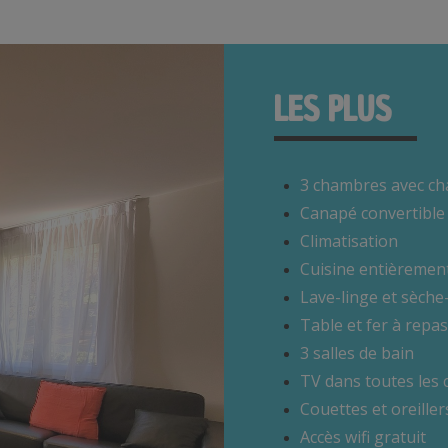
LES PLUS
3 chambres avec cha
Canapé convertible (
Climatisation
Cuisine entièremen
Lave-linge et sèche
Table et fer à repas
3 salles de bain
TV dans toutes les
Couettes et oreiller
Accès wifi gratuit