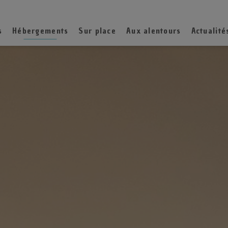
s
Hébergements
Sur place
Aux alentours
Actualité
face au camping ouverte à l'année
Le parc aquatique
Découverte des Pyrénées
Autour du cam
N
UM avec piscine privative
Les terrains de jeux
Sports & sensations
Au camping
O
EMIUM avec piscine
Restauration et bar
Nature & détente
O
IUM avec SPA
Activités et animations
loppement régional
MIUM
La carte ado
 🌸🌸🌸🌸
Soirées et spectacles
 🌸🌸🌸
Les services +
🌸🌸
La quinzaine des enfants