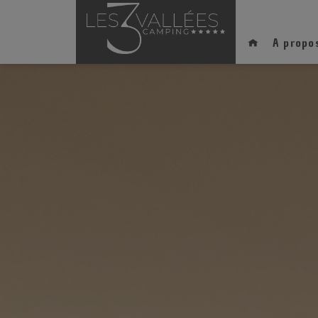
A propo
Les 3 Vallées
La résidence 
Notre histoire
Cottage PREMI
Notre partenaire sportif
Quartiers PR
Ils nous font confiance
Cottage PREM
Le fond européen de déve
Cottage PRE
Les Cottages
Les Cottages
Les Cottages 