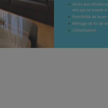
Accès aux infrastru
etc) qui se trouve à
Possibilité de louer
Ménage de fin de s
Climatisation