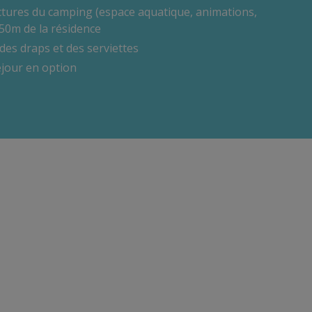
ctures du camping (espace aquatique, animations,
 50m de la résidence
 des draps et des serviettes
éjour en option