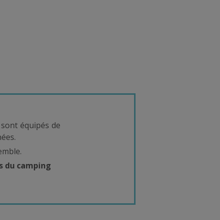
 sont équipés de
nées.
semble.
es du camping