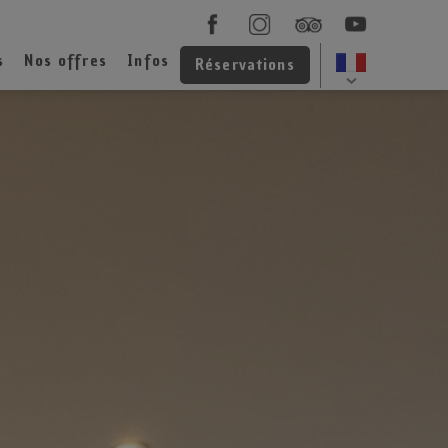
s
Nos offres
Infos
Réservations
ping
os cartes cadeaux
Contact
Locations et Emplacements
ffre long séjour
Plan du camping
La résidence
ffre couple
Accès et localisation
Ma réservation
MonCompte
FAQ - La foire aux questions